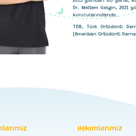
2015 yılından bu yana, k
Dr. Meltem Gelgin, 2021 y
kurucularındandır.
TDB, Türk Ortodonti Dern
(Amerikan Ortodonti Derneğ
ilerimiz
Hekimlerimiz