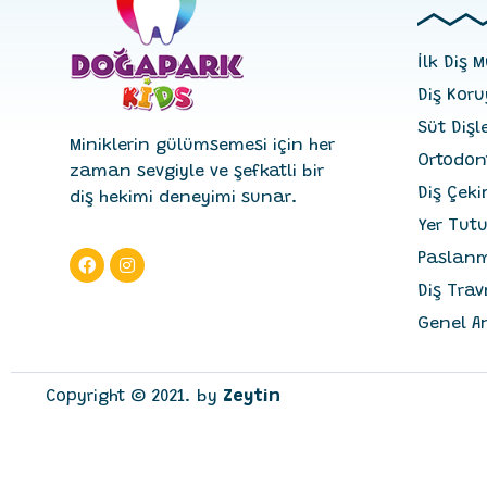
İlk Diş 
Diş Kor
Süt Dişl
Miniklerin gülümsemesi için her
Ortodont
zaman sevgiyle ve şefkatli bir
Diş Çeki
diş hekimi deneyimi sunar.
Yer Tut
Paslanm
Diş Trav
Genel A
Copyright © 2021. by
Zeytin