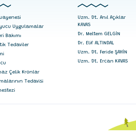
Muayenesi
Uzm. Dt. Anıl Açıklar
KAVAS
uyucu Uygulamalar
Dr. Meltem GELGİN
eri Bakımı
Dr. Elif ALTINDAL
ik Tedaviler
Uzm. Dt. Feride ŞAHİN
mi
Uzm. Dt. Ercan KAVAS
ucu
az Çelik Kronlar
malarının Tedavisi
nestezi