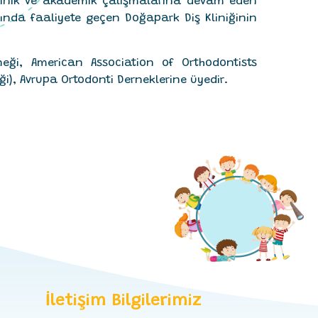
linik ve akademik çalışmalarına devam eden
ılında faaliyete geçen Doğapark Diş Kliniğinin
eği, American Association of Orthodontists
i), Avrupa Ortodonti Derneklerine üyedir.
İletişim Bilgilerimiz